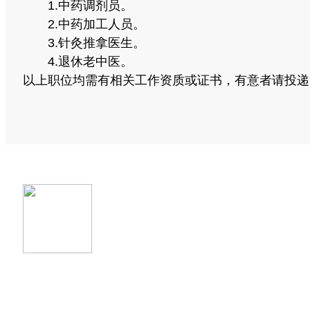
1.中药调剂员。
2.中药加工人员。
3.针灸推拿医生。
4.退休老中医。
以上职位均需有相关工作资质或证书，有意者请投递简历
南京市栖霞区迈皋桥长营村社区卫生服务
©2026 wulangzhong.com. All Rights Res
地址：南京市栖霞区迈皋桥街256号和燕花
电话：025-85230365